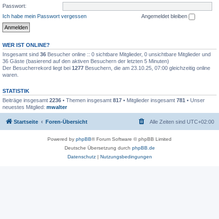
Passwort:
Ich habe mein Passwort vergessen
Angemeldet bleiben
WER IST ONLINE?
Insgesamt sind
36
Besucher online :: 0 sichtbare Mitglieder, 0 unsichtbare Mitglieder und
36 Gäste (basierend auf den aktiven Besuchern der letzten 5 Minuten)
Der Besucherrekord liegt bei
1277
Besuchern, die am 23.10.25, 07:00 gleichzeitig online
waren.
STATISTIK
Beiträge insgesamt
2236
• Themen insgesamt
817
• Mitglieder insgesamt
781
• Unser
neuestes Mitglied:
mwalter
Startseite
Foren-Übersicht
Alle Zeiten sind
UTC+02:00
Powered by
phpBB
® Forum Software © phpBB Limited
Deutsche Übersetzung durch
phpBB.de
Datenschutz
|
Nutzungsbedingungen