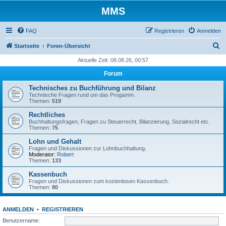
MMS
FAQ
Registrieren
Anmelden
S
Startseite
Foren-Übersicht
u
Aktuelle Zeit: 08.08.26, 00:57
c
Forum
h
Technisches zu Buchführung und Bilanz
e
Technische Fragen rund um das Progamm.
Themen:
519
Rechtliches
Buchhaltungsfragen, Fragen zu Steuerrecht, Bilanzierung, Sozialrecht etc.
Themen:
75
Lohn und Gehalt
Fragen und Diskussionen zur Lohnbuchhaltung.
Moderator:
Robert
Themen:
133
Kassenbuch
Fragen und Diskussionen zum kostenlosen Kassenbuch.
Themen:
80
ANMELDEN
•
REGISTRIEREN
Benutzername: