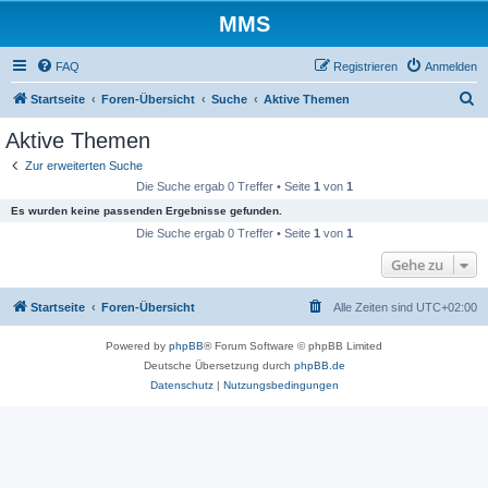
MMS
FAQ
Registrieren
Anmelden
S
Startseite
Foren-Übersicht
Suche
Aktive Themen
u
Aktive Themen
c
Zur erweiterten Suche
h
Die Suche ergab 0 Treffer • Seite
1
von
1
e
Es wurden keine passenden Ergebnisse gefunden.
Die Suche ergab 0 Treffer • Seite
1
von
1
Gehe zu
Startseite
Foren-Übersicht
Alle Zeiten sind
UTC+02:00
Powered by
phpBB
® Forum Software © phpBB Limited
Deutsche Übersetzung durch
phpBB.de
Datenschutz
|
Nutzungsbedingungen