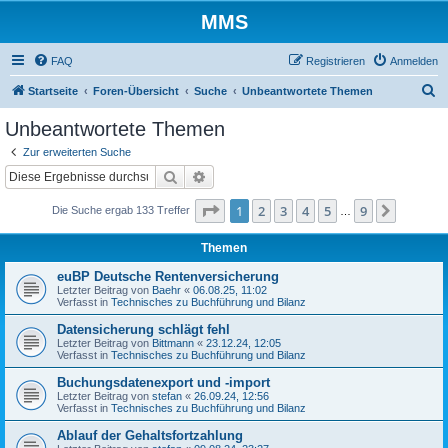
MMS
FAQ
Registrieren
Anmelden
S
Startseite
Foren-Übersicht
Suche
Unbeantwortete Themen
u
Unbeantwortete Themen
c
Zur erweiterten Suche
h
Suche
Erweiterte Suche
e
Seite
1
von
9
1
2
3
4
5
9
Nächst
Die Suche ergab 133 Treffer
…
Themen
euBP Deutsche Rentenversicherung
Letzter Beitrag von
Baehr
«
06.08.25, 11:02
Verfasst in
Technisches zu Buchführung und Bilanz
Datensicherung schlägt fehl
Letzter Beitrag von
Bittmann
«
23.12.24, 12:05
Verfasst in
Technisches zu Buchführung und Bilanz
Buchungsdatenexport und -import
Letzter Beitrag von
stefan
«
26.09.24, 12:56
Verfasst in
Technisches zu Buchführung und Bilanz
Ablauf der Gehaltsfortzahlung